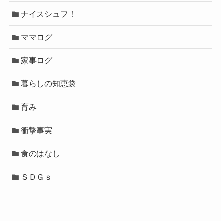
ナイスシュフ！
ママログ
家事ログ
暮らしの知恵袋
育み
衝撃事実
食のはなし
ＳＤＧｓ